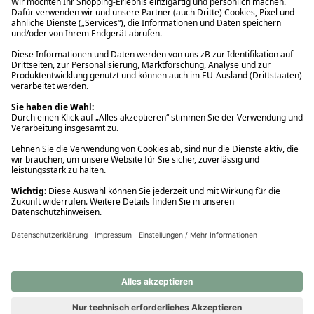
Ups! Da ist etwas schiefgelaufen. Bitte die Seite neu laden oder
nochmals versuchen.
Ups! Da ist etwas schiefgelaufen. Bitte die Seite neu laden oder
nochmals versuchen.
Ups! Da ist etwas schiefgelaufen. Bitte die Seite neu laden oder