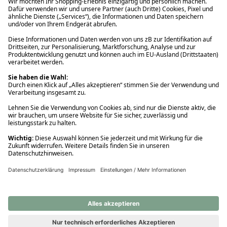
Ups! Da ist etwas schiefgelaufen. Bitte die Seite neu laden oder
nochmals versuchen.
Ups! Da ist etwas schiefgelaufen. Bitte die Seite neu laden oder
nochmals versuchen.
Ups! Da ist etwas schiefgelaufen. Bitte die Seite neu laden oder