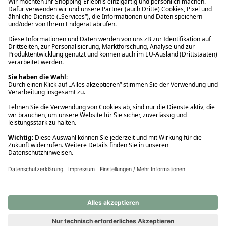
Ups! Da ist etwas schiefgelaufen. Bitte die Seite neu laden oder
nochmals versuchen.
Ups! Da ist etwas schiefgelaufen. Bitte die Seite neu laden oder
nochmals versuchen.
Ups! Da ist etwas schiefgelaufen. Bitte die Seite neu laden oder