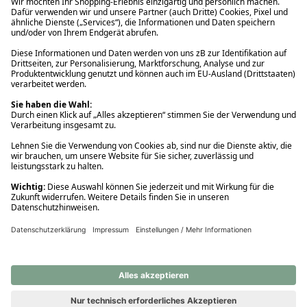
Ups! Da ist etwas schiefgelaufen. Bitte die Seite neu laden oder
nochmals versuchen.
Ups! Da ist etwas schiefgelaufen. Bitte die Seite neu laden oder
nochmals versuchen.
Ups! Da ist etwas schiefgelaufen. Bitte die Seite neu laden oder