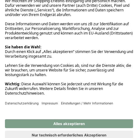
Ups! Da ist etwas schiefgelaufen. Bitte die Seite neu laden oder
nochmals versuchen.
Ups! Da ist etwas schiefgelaufen. Bitte die Seite neu laden oder
nochmals versuchen.
Ups! Da ist etwas schiefgelaufen. Bitte die Seite neu laden oder