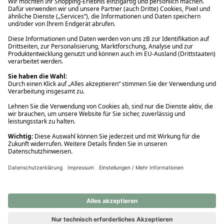
Ups! Da ist etwas schiefgelaufen. Bitte die Seite neu laden oder
nochmals versuchen.
Ups! Da ist etwas schiefgelaufen. Bitte die Seite neu laden oder
nochmals versuchen.
Ups! Da ist etwas schiefgelaufen. Bitte die Seite neu laden oder