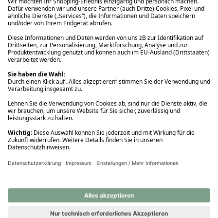
Ups! Da ist etwas schiefgelaufen. Bitte die Seite neu laden oder
nochmals versuchen.
Ups! Da ist etwas schiefgelaufen. Bitte die Seite neu laden oder
nochmals versuchen.
Ups! Da ist etwas schiefgelaufen. Bitte die Seite neu laden oder