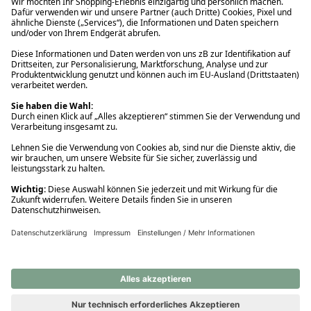
Ups! Da ist etwas schiefgelaufen. Bitte die Seite neu laden oder
nochmals versuchen.
Ups! Da ist etwas schiefgelaufen. Bitte die Seite neu laden oder
nochmals versuchen.
Ups! Da ist etwas schiefgelaufen. Bitte die Seite neu laden oder