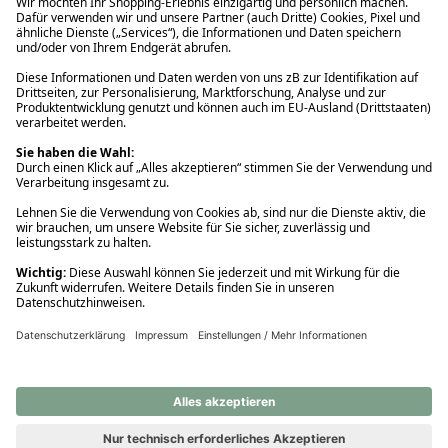
Ups! Da ist etwas schiefgelaufen. Bitte die Seite neu laden oder
nochmals versuchen.
Ups! Da ist etwas schiefgelaufen. Bitte die Seite neu laden oder
nochmals versuchen.
Ups! Da ist etwas schiefgelaufen. Bitte die Seite neu laden oder