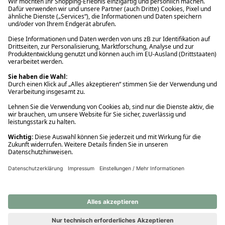
Ups! Da ist etwas schiefgelaufen. Bitte die Seite neu laden oder
nochmals versuchen.
Ups! Da ist etwas schiefgelaufen. Bitte die Seite neu laden oder
nochmals versuchen.
Ups! Da ist etwas schiefgelaufen. Bitte die Seite neu laden oder