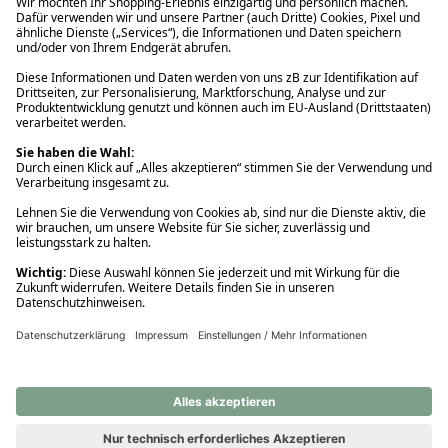
Ups! Da ist etwas schiefgelaufen. Bitte die Seite neu laden oder
nochmals versuchen.
Ups! Da ist etwas schiefgelaufen. Bitte die Seite neu laden oder
nochmals versuchen.
Ups! Da ist etwas schiefgelaufen. Bitte die Seite neu laden oder