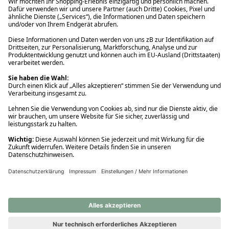
Ups! Da ist etwas schiefgelaufen. Bitte die Seite neu laden oder
nochmals versuchen.
Ups! Da ist etwas schiefgelaufen. Bitte die Seite neu laden oder
nochmals versuchen.
Ups! Da ist etwas schiefgelaufen. Bitte die Seite neu laden oder