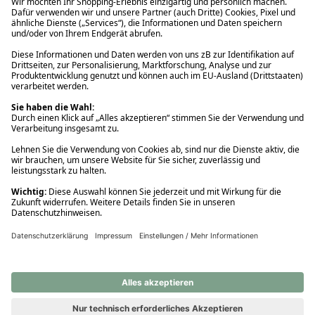
Ups! Da ist etwas schiefgelaufen. Bitte die Seite neu laden oder
nochmals versuchen.
Ups! Da ist etwas schiefgelaufen. Bitte die Seite neu laden oder
nochmals versuchen.
Ups! Da ist etwas schiefgelaufen. Bitte die Seite neu laden oder