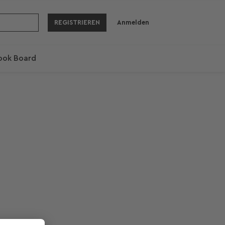
REGISTRIEREN
Anmelden
ook Board