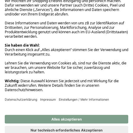
Ups! Da ist etwas schiefgelaufen. Bitte die Seite neu laden oder
nochmals versuchen.
Ups! Da ist etwas schiefgelaufen. Bitte die Seite neu laden oder
nochmals versuchen.
Ups! Da ist etwas schiefgelaufen. Bitte die Seite neu laden oder