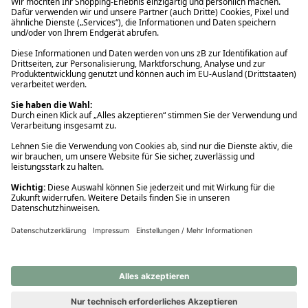
Ups! Da ist etwas schiefgelaufen. Bitte die Seite neu laden oder
nochmals versuchen.
Ups! Da ist etwas schiefgelaufen. Bitte die Seite neu laden oder
nochmals versuchen.
Ups! Da ist etwas schiefgelaufen. Bitte die Seite neu laden oder