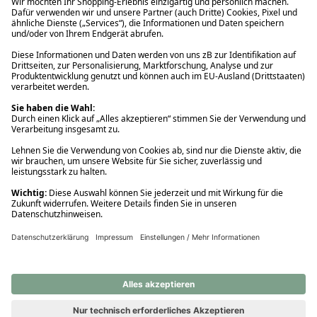
Ups! Da ist etwas schiefgelaufen. Bitte die Seite neu laden oder
nochmals versuchen.
Ups! Da ist etwas schiefgelaufen. Bitte die Seite neu laden oder
nochmals versuchen.
Ups! Da ist etwas schiefgelaufen. Bitte die Seite neu laden oder