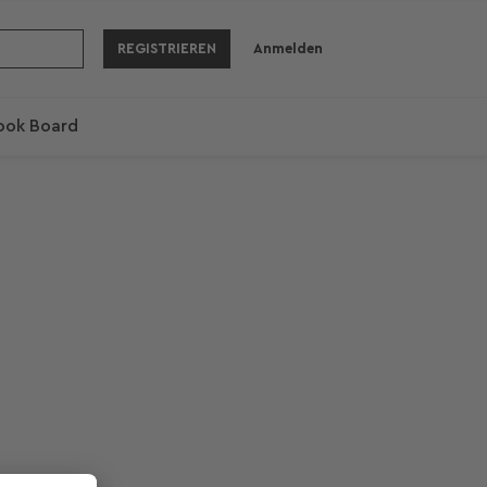
REGISTRIEREN
Anmelden
ook Board