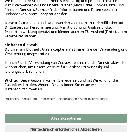
Ups! Da ist etwas schiefgelaufen. Bitte die Seite neu laden oder
nochmals versuchen.
Ups! Da ist etwas schiefgelaufen. Bitte die Seite neu laden oder
nochmals versuchen.
Ups! Da ist etwas schiefgelaufen. Bitte die Seite neu laden oder