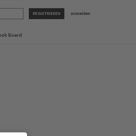
REGISTRIEREN
Anmelden
ook Board