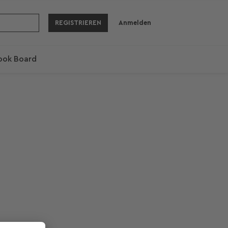
REGISTRIEREN
Anmelden
ook Board