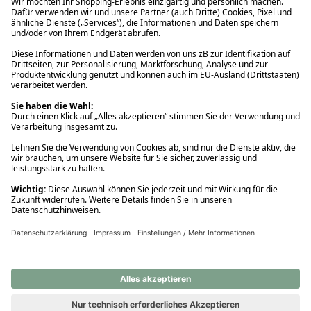
Ups! Da ist etwas schiefgelaufen. Bitte die Seite neu laden oder
nochmals versuchen.
Ups! Da ist etwas schiefgelaufen. Bitte die Seite neu laden oder
nochmals versuchen.
Ups! Da ist etwas schiefgelaufen. Bitte die Seite neu laden oder