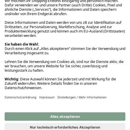
Ups! Da ist etwas schiefgelaufen. Bitte die Seite neu laden oder
nochmals versuchen.
Ups! Da ist etwas schiefgelaufen. Bitte die Seite neu laden oder
nochmals versuchen.
Ups! Da ist etwas schiefgelaufen. Bitte die Seite neu laden oder