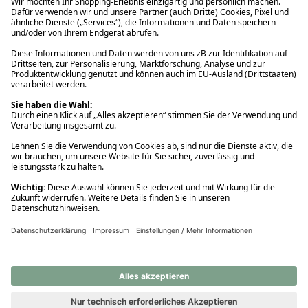
Ups! Da ist etwas schiefgelaufen. Bitte die Seite neu laden oder
nochmals versuchen.
Ups! Da ist etwas schiefgelaufen. Bitte die Seite neu laden oder
nochmals versuchen.
Ups! Da ist etwas schiefgelaufen. Bitte die Seite neu laden oder