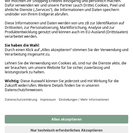
Ups! Da ist etwas schiefgelaufen. Bitte die Seite neu laden oder
nochmals versuchen.
Ups! Da ist etwas schiefgelaufen. Bitte die Seite neu laden oder
nochmals versuchen.
Ups! Da ist etwas schiefgelaufen. Bitte die Seite neu laden oder