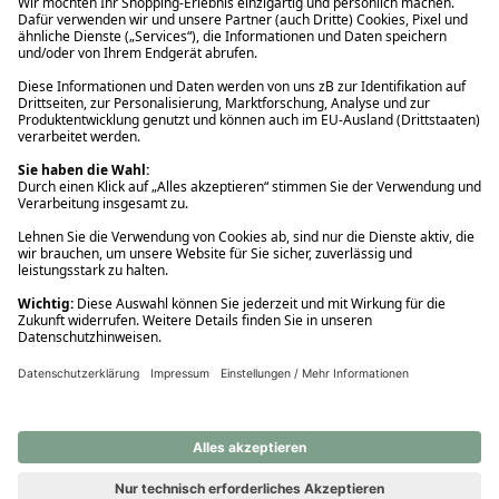
Ups! Da ist etwas schiefgelaufen. Bitte die Seite neu laden oder
nochmals versuchen.
Ups! Da ist etwas schiefgelaufen. Bitte die Seite neu laden oder
nochmals versuchen.
Ups! Da ist etwas schiefgelaufen. Bitte die Seite neu laden oder