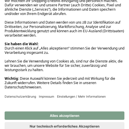
Ups! Da ist etwas schiefgelaufen. Bitte die Seite neu laden oder
nochmals versuchen.
Ups! Da ist etwas schiefgelaufen. Bitte die Seite neu laden oder
nochmals versuchen.
Ups! Da ist etwas schiefgelaufen. Bitte die Seite neu laden oder