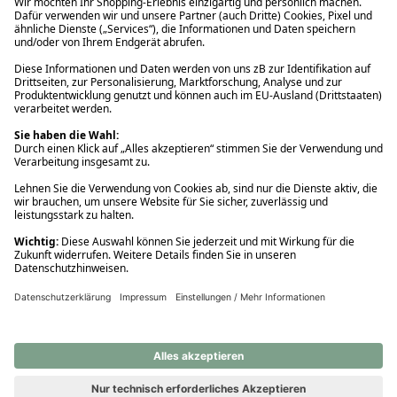
Ups! Da ist etwas schiefgelaufen. Bitte die Seite neu laden oder
nochmals versuchen.
Ups! Da ist etwas schiefgelaufen. Bitte die Seite neu laden oder
nochmals versuchen.
Ups! Da ist etwas schiefgelaufen. Bitte die Seite neu laden oder