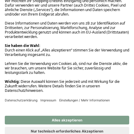
Ups! Da ist etwas schiefgelaufen. Bitte die Seite neu laden oder
nochmals versuchen.
Ups! Da ist etwas schiefgelaufen. Bitte die Seite neu laden oder
nochmals versuchen.
Ups! Da ist etwas schiefgelaufen. Bitte die Seite neu laden oder