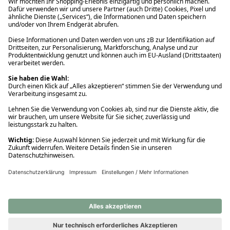
Ups! Da ist etwas schiefgelaufen. Bitte die Seite neu laden oder
nochmals versuchen.
Ups! Da ist etwas schiefgelaufen. Bitte die Seite neu laden oder
nochmals versuchen.
Ups! Da ist etwas schiefgelaufen. Bitte die Seite neu laden oder