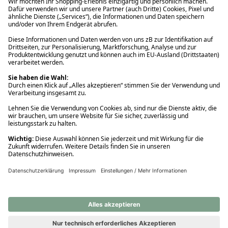
Ups! Da ist etwas schiefgelaufen. Bitte die Seite neu laden oder
nochmals versuchen.
Ups! Da ist etwas schiefgelaufen. Bitte die Seite neu laden oder
nochmals versuchen.
Ups! Da ist etwas schiefgelaufen. Bitte die Seite neu laden oder