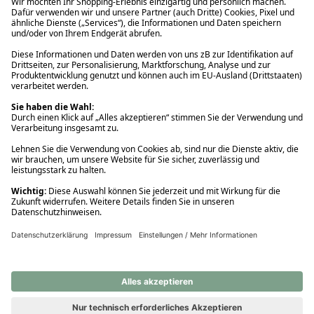
Ups! Da ist etwas schiefgelaufen. Bitte die Seite neu laden oder
nochmals versuchen.
Ups! Da ist etwas schiefgelaufen. Bitte die Seite neu laden oder
nochmals versuchen.
Ups! Da ist etwas schiefgelaufen. Bitte die Seite neu laden oder