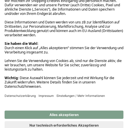
Ups! Da ist etwas schiefgelaufen. Bitte die Seite neu laden oder
nochmals versuchen.
Ups! Da ist etwas schiefgelaufen. Bitte die Seite neu laden oder
nochmals versuchen.
Ups! Da ist etwas schiefgelaufen. Bitte die Seite neu laden oder