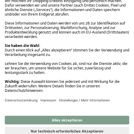
Ups! Da ist etwas schiefgelaufen. Bitte die Seite neu laden oder
nochmals versuchen.
Ups! Da ist etwas schiefgelaufen. Bitte die Seite neu laden oder
nochmals versuchen.
Ups! Da ist etwas schiefgelaufen. Bitte die Seite neu laden oder