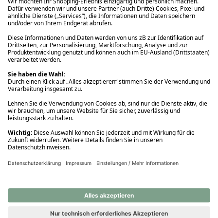
Ups! Da ist etwas schiefgelaufen. Bitte die Seite neu laden oder
nochmals versuchen.
Ups! Da ist etwas schiefgelaufen. Bitte die Seite neu laden oder
nochmals versuchen.
Ups! Da ist etwas schiefgelaufen. Bitte die Seite neu laden oder