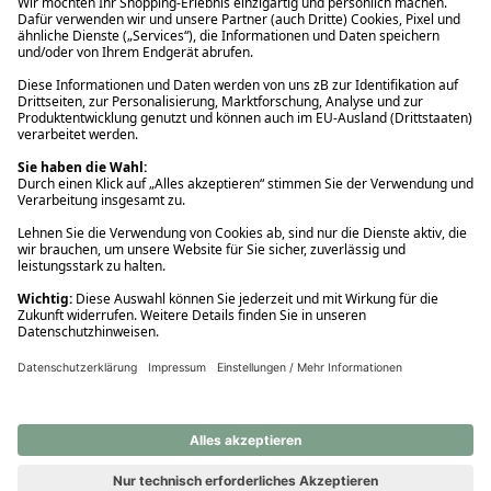
Ups! Da ist etwas schiefgelaufen. Bitte die Seite neu laden oder
nochmals versuchen.
Ups! Da ist etwas schiefgelaufen. Bitte die Seite neu laden oder
nochmals versuchen.
Ups! Da ist etwas schiefgelaufen. Bitte die Seite neu laden oder