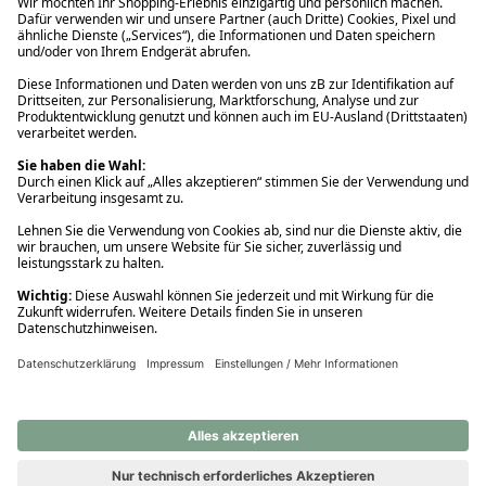
Ups! Da ist etwas schiefgelaufen. Bitte die Seite neu laden oder
nochmals versuchen.
Ups! Da ist etwas schiefgelaufen. Bitte die Seite neu laden oder
nochmals versuchen.
Ups! Da ist etwas schiefgelaufen. Bitte die Seite neu laden oder