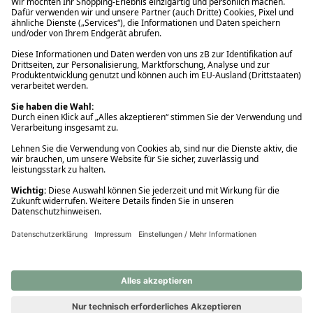
Ups! Da ist etwas schiefgelaufen. Bitte die Seite neu laden oder
nochmals versuchen.
Ups! Da ist etwas schiefgelaufen. Bitte die Seite neu laden oder
nochmals versuchen.
Ups! Da ist etwas schiefgelaufen. Bitte die Seite neu laden oder