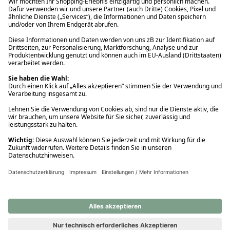
Ups! Da ist etwas schiefgelaufen. Bitte die Seite neu laden oder
nochmals versuchen.
Ups! Da ist etwas schiefgelaufen. Bitte die Seite neu laden oder
nochmals versuchen.
Ups! Da ist etwas schiefgelaufen. Bitte die Seite neu laden oder