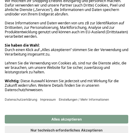
Ups! Da ist etwas schiefgelaufen. Bitte die Seite neu laden oder
nochmals versuchen.
Ups! Da ist etwas schiefgelaufen. Bitte die Seite neu laden oder
nochmals versuchen.
Ups! Da ist etwas schiefgelaufen. Bitte die Seite neu laden oder