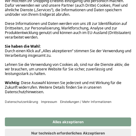
Ups! Da ist etwas schiefgelaufen. Bitte die Seite neu laden oder
nochmals versuchen.
Ups! Da ist etwas schiefgelaufen. Bitte die Seite neu laden oder
nochmals versuchen.
Ups! Da ist etwas schiefgelaufen. Bitte die Seite neu laden oder