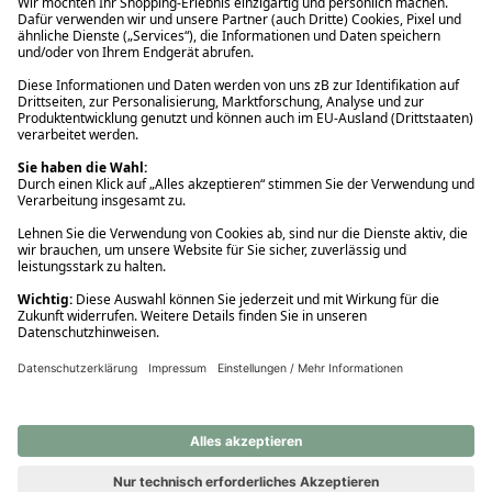
Ups! Da ist etwas schiefgelaufen. Bitte die Seite neu laden oder
nochmals versuchen.
Ups! Da ist etwas schiefgelaufen. Bitte die Seite neu laden oder
nochmals versuchen.
Ups! Da ist etwas schiefgelaufen. Bitte die Seite neu laden oder