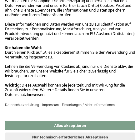
Ups! Da ist etwas schiefgelaufen. Bitte die Seite neu laden oder
nochmals versuchen.
Ups! Da ist etwas schiefgelaufen. Bitte die Seite neu laden oder
nochmals versuchen.
Ups! Da ist etwas schiefgelaufen. Bitte die Seite neu laden oder