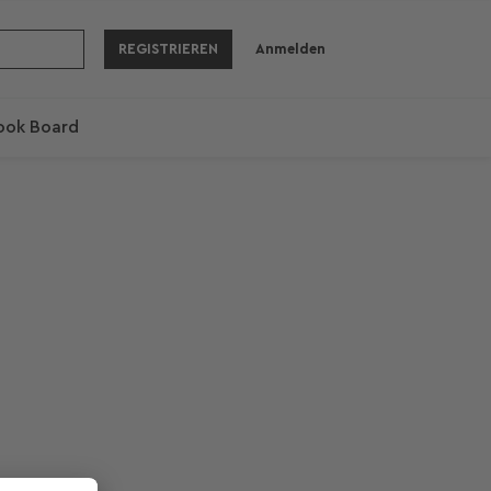
REGISTRIEREN
Anmelden
ook Board