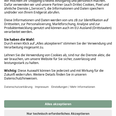
Ups! Da ist etwas schiefgelaufen. Bitte die Seite neu laden oder
nochmals versuchen.
Ups! Da ist etwas schiefgelaufen. Bitte die Seite neu laden oder
nochmals versuchen.
Ups! Da ist etwas schiefgelaufen. Bitte die Seite neu laden oder