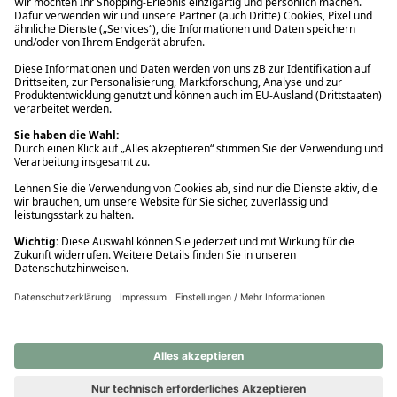
Ups! Da ist etwas schiefgelaufen. Bitte die Seite neu laden oder
nochmals versuchen.
Ups! Da ist etwas schiefgelaufen. Bitte die Seite neu laden oder
nochmals versuchen.
Ups! Da ist etwas schiefgelaufen. Bitte die Seite neu laden oder