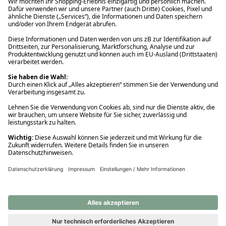
Ups! Da ist etwas schiefgelaufen. Bitte die Seite neu laden oder
nochmals versuchen.
Ups! Da ist etwas schiefgelaufen. Bitte die Seite neu laden oder
nochmals versuchen.
Ups! Da ist etwas schiefgelaufen. Bitte die Seite neu laden oder