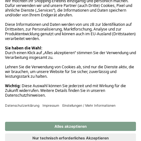
Ups! Da ist etwas schiefgelaufen. Bitte die Seite neu laden oder
nochmals versuchen.
Ups! Da ist etwas schiefgelaufen. Bitte die Seite neu laden oder
nochmals versuchen.
Ups! Da ist etwas schiefgelaufen. Bitte die Seite neu laden oder