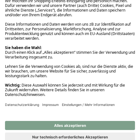
Ups! Da ist etwas schiefgelaufen. Bitte die Seite neu laden oder
nochmals versuchen.
Ups! Da ist etwas schiefgelaufen. Bitte die Seite neu laden oder
nochmals versuchen.
Ups! Da ist etwas schiefgelaufen. Bitte die Seite neu laden oder