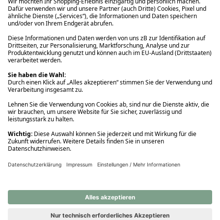
Ups! Da ist etwas schiefgelaufen. Bitte die Seite neu laden oder
nochmals versuchen.
Ups! Da ist etwas schiefgelaufen. Bitte die Seite neu laden oder
nochmals versuchen.
Ups! Da ist etwas schiefgelaufen. Bitte die Seite neu laden oder